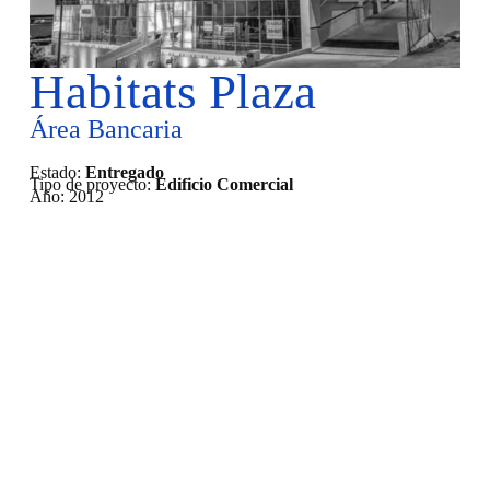
Habitats Plaza
Área Bancaria
Estado:
Entregado
Tipo de proyecto:
Edificio Comercial
Año:
2012
En construcción